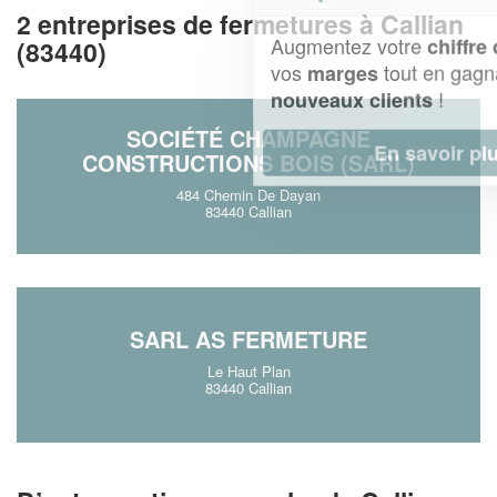
2 entreprises de fermetures à Callian
Augmentez votre
et
chiffre d'affaires
(83440)
vos
tout en gagnant de
marges
!
nouveaux clients
SOCIÉTÉ CHAMPAGNE
En savoir plus
CONSTRUCTIONS BOIS (SARL)
484 Chemin De Dayan
83440 Callian
SARL AS FERMETURE
Le Haut Plan
83440 Callian