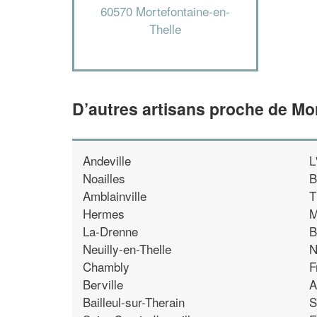
60570 Mortefontaine-en-
Thelle
D’autres artisans proche de Mo
Andeville
L
Noailles
B
Amblainville
T
Hermes
M
La-Drenne
B
Neuilly-en-Thelle
N
Chambly
F
Berville
A
Bailleul-sur-Therain
S