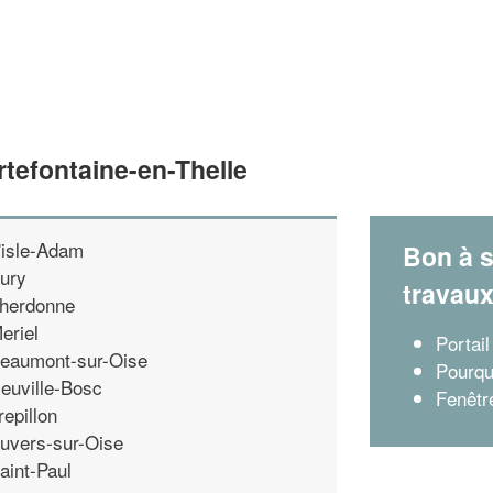
rtefontaine-en-Thelle
'isle-Adam
Bon à s
ury
travau
herdonne
eriel
Portai
eaumont-sur-Oise
Pourquo
euville-Bosc
Fenêtre
repillon
uvers-sur-Oise
aint-Paul