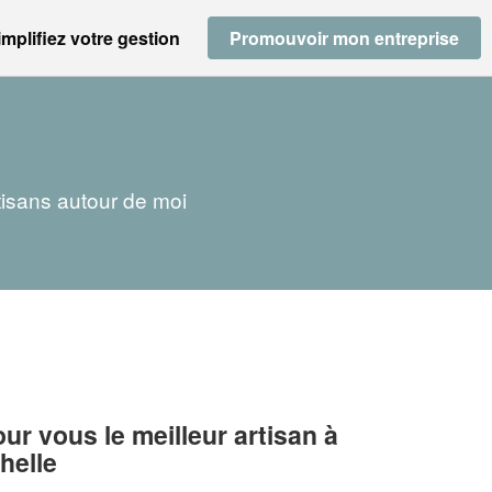
implifiez votre gestion
Promouvoir mon entreprise
tisans autour de moi
r vous le meilleur artisan à
helle