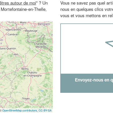
nêtres autour de moi
" ? Un
Vous ne savez pas quel arti
à Mortefontaine-en-Thelle,
nous en quelques clics vot
vous et vous mettons en rela
Envoyez-nous en qu
 ©
OpenStreetMap contributors,
CC-BY-SA