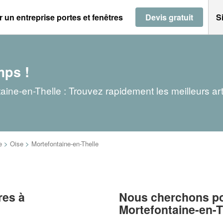
 un entreprise portes et fenêtres
Devis gratuit
S
mps !
taine-en-Thelle : Trouvez rapidement les meilleurs ar
e
>
Oise
>
Mortefontaine-en-Thelle
res à
Nous cherchons pou
Mortefontaine-en-T