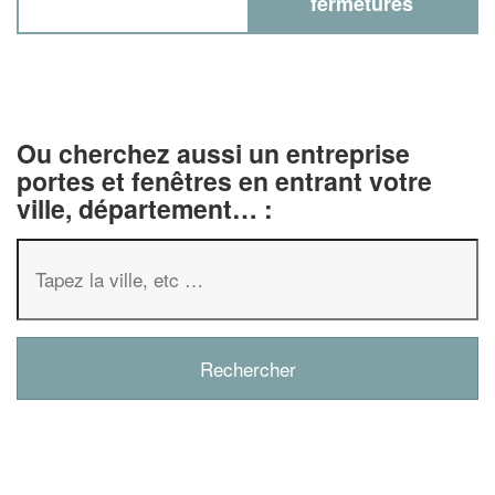
fermetures
Ou cherchez aussi un entreprise
portes et fenêtres en entrant votre
ville, département… :
✕
Vous êtes un
professionnel ?
Augmentez votre
chiffre d'affaire
vos
tout en gagnant de
marges