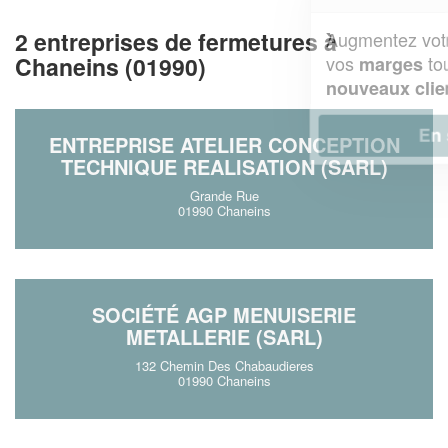
2 entreprises de fermetures à
Augmentez votre
et
chiffre d'affaires
vos
tout en gagnant de
Chaneins (01990)
marges
!
nouveaux clients
En savoir plus
ENTREPRISE ATELIER CONCEPTION
TECHNIQUE REALISATION (SARL)
Grande Rue
01990 Chaneins
SOCIÉTÉ AGP MENUISERIE
METALLERIE (SARL)
132 Chemin Des Chabaudieres
01990 Chaneins