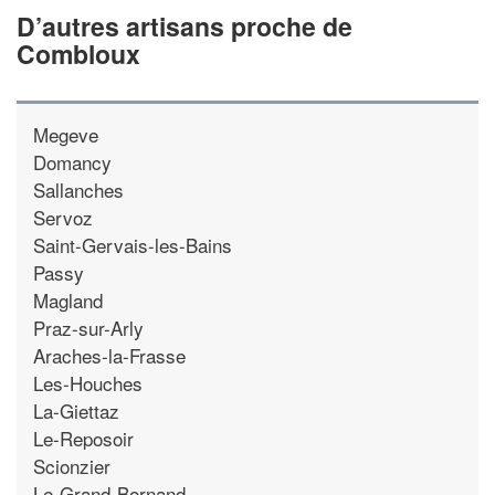
D’autres artisans proche de
Combloux
Megeve
Domancy
Sallanches
Servoz
Saint-Gervais-les-Bains
Passy
Magland
Praz-sur-Arly
Araches-la-Frasse
Les-Houches
La-Giettaz
Le-Reposoir
Scionzier
Le-Grand-Bornand