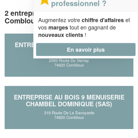
professionnel ?
2 entreprises de fermetures à
Combloux (74920)
Augmentez votre
et
chiffre d'affaires
vos
tout en gagnant de
marges
!
nouveaux clients
ENTREPRISE MENUISERIE PELLOUX
En savoir plus
(SARL)
2393 Route Du Vernay
74920 Combloux
ENTREPRISE AU BOIS 9 MENUISERIE
CHAMBEL DOMINIQUE (SAS)
319 Route De La Savoyarde
74920 Combloux