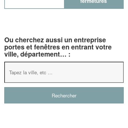
fermetures
Ou cherchez aussi un entreprise
portes et fenêtres en entrant votre
ville, département… :
✕
Vous êtes un
professionnel
Augmentez votre
chiffre 
vos
tout en gagn
marges