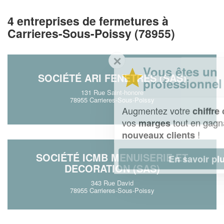
4 entreprises de fermetures à
Carrieres-Sous-Poissy (78955)
✕
Vous êtes un
SOCIÉTÉ ARI FENETRES (SAS)
professionnel ?
131 Rue Saint-honore
78955 Carrieres-Sous-Poissy
Augmentez votre
et
chiffre d'affaires
vos
tout en gagnant de
marges
!
nouveaux clients
SOCIÉTÉ ICMB MENUISERIE ET
En savoir plus
DECORATION (SAS)
343 Rue David
78955 Carrieres-Sous-Poissy