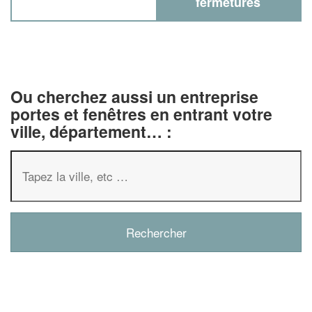
fermetures
Ou cherchez aussi un entreprise
portes et fenêtres en entrant votre
ville, département… :
✕
Vous êtes un
professionnel ?
Augmentez votre
chiffre d'affai
vos
tout en gagnant de
marges