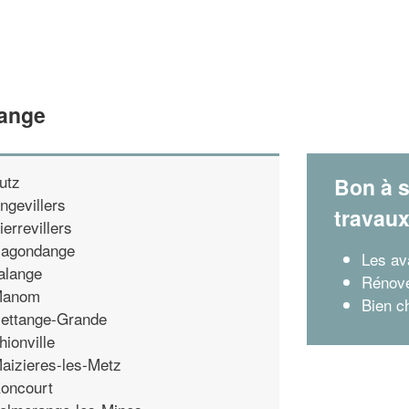
range
utz
Bon à s
ngevillers
travau
ierrevillers
agondange
Les av
alange
Rénove
anom
Bien ch
ettange-Grande
hionville
aizieres-les-Metz
oncourt