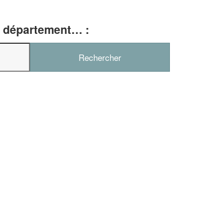
e, département… :
✕
Vous êtes un
professionnel ?
Augmentez votre
et
chiffre d'affaires
vos
tout en gagnant de
marges
!
nouveaux clients
En savoir plus