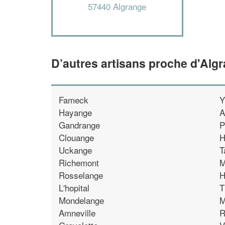
57440 Algrange
D’autres artisans proche d'Alg
Fameck
Y
Hayange
A
Gandrange
P
Clouange
H
Uckange
T
Richemont
M
Rosselange
H
L'hopital
T
Mondelange
M
Amneville
R