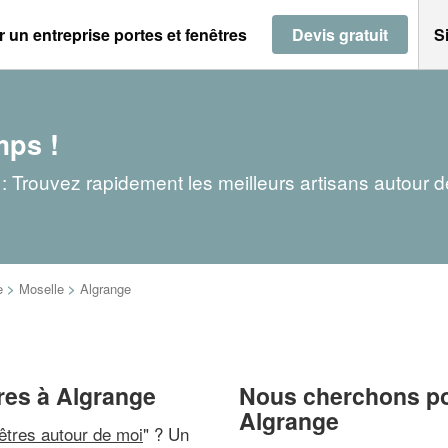
 un entreprise portes et fenêtres
Devis gratuit
S
mps !
 : Trouvez rapidement les meilleurs artisans autour 
e
>
Moselle
>
Algrange
tres à Algrange
Nous cherchons pou
Algrange
nêtres autour de moi
" ? Un