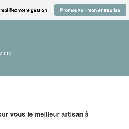
implifiez votre gestion
Promouvoir mon entreprise
de moi
r vous le meilleur artisan à