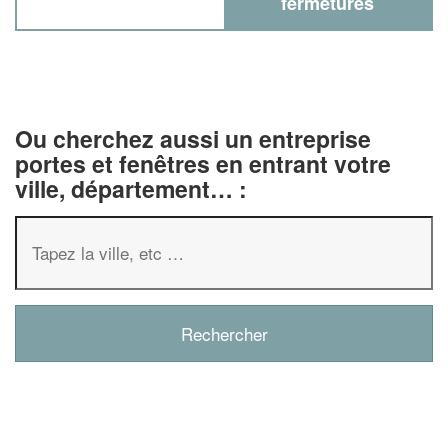
fermetures
Ou cherchez aussi un entreprise
portes et fenêtres en entrant votre
ville, département… :
✕
Vous êtes un
professionnel ?
Augmentez votre
chiffre d'affai
vos
tout en gagnant de
marges
!
nouveaux clients