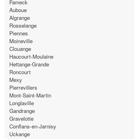
Fameck
Auboue
Algrange
Rosselange
Piennes
Moineville
Clouange
Haucourt-Moulaine
Hettange-Grande
Roncourt
Mexy
Pierrevillers
Mont-Saint-Martin
Longlaville
Gandrange
Gravelotte
Conflans-en-Jarnisy
Uckange