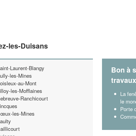
ez-les-Duisans
aint-Laurent-Blangy
Bon à s
ully-les-Mines
travau
oisleux-au-Mont
illoy-les-Mofflaines
La fenê
ebreuve-Ranchicourt
le mon
incques
Porte 
œux-les-Mines
Commen
aulty
aillicourt