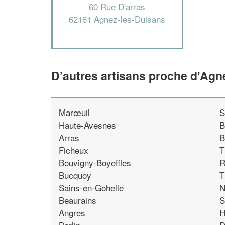
60 Rue D'arras
62161 Agnez-les-Duisans
D’autres artisans proche d'Agn
Marœuil
S
Haute-Avesnes
B
Arras
B
Ficheux
T
Bouvigny-Boyeffles
R
Bucquoy
T
Sains-en-Gohelle
N
Beaurains
S
Angres
H