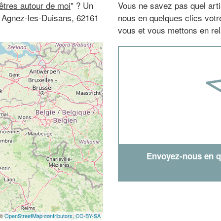
nêtres autour de moi
" ? Un
Vous ne savez pas quel arti
 à Agnez-les-Duisans, 62161
nous en quelques clics vot
vous et vous mettons en rela
Envoyez-nous en qu
 ©
OpenStreetMap contributors,
CC-BY-SA