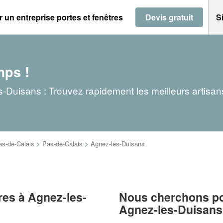
 un entreprise portes et fenêtres
Devis gratuit
S
mps !
s-Duisans : Trouvez rapidement les meilleurs artisa
as-de-Calais
>
Pas-de-Calais
>
Agnez-les-Duisans
tres à Agnez-les-
Nous cherchons pou
Agnez-les-Duisans