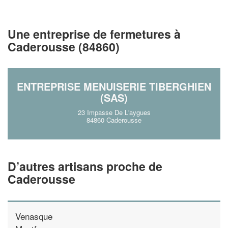
vos
tout en gagnant de
marges
!
nouveaux clients
Une entreprise de fermetures à
En savoir plus
Caderousse (84860)
ENTREPRISE MENUISERIE TIBERGHIEN
(SAS)
23 Impasse De L'aygues
84860 Caderousse
D’autres artisans proche de
Caderousse
Venasque