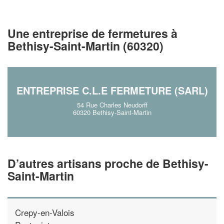
vos
tout en gagnant de
marges
!
nouveaux clients
Une entreprise de fermetures à
En savoir plus
Bethisy-Saint-Martin (60320)
ENTREPRISE C.L.E FERMETURE (SARL)
54 Rue Charles Neudorff
60320 Bethisy-Saint-Martin
D’autres artisans proche de Bethisy-
Saint-Martin
Crepy-en-Valois