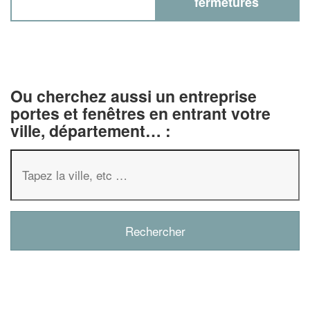
fermetures
Ou cherchez aussi un entreprise
portes et fenêtres en entrant votre
ville, département… :
✕
Vous êtes un
professionnel
Augmentez votre
chiffre 
vos
tout en gagn
marges