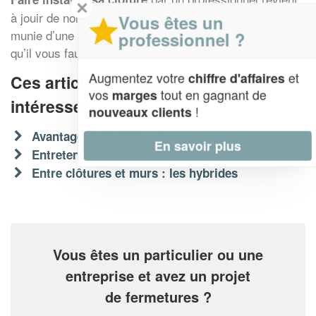
✕
à jouir de nombreux avantages, surtout qu’elle sera
Vous êtes un
munie d’une pare-vue. Trouvez alors le professionnel
professionnel ?
qu’il vous faut rapidement au sein de l’annuaire du site.
Augmentez votre
et
chiffre d'affaires
Ces articles peuvent aussi vous
vos
tout en gagnant de
marges
intéresser
!
nouveaux clients
Avantage de la palissade
En savoir plus
Entretenir une clôture végétale
Entre clôtures et murs : les hybrides
Vous êtes un particulier ou une
entreprise et avez un projet
de fermetures ?