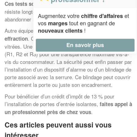
. Plus la serrure
Ces tests sont réalisés en laboratoire
résiste longtemps, plus le malfrat va rapidement
Augmentez votre
et
chiffre d'affaires
abandonner son funeste projet.
vos
tout en gagnant de
marges
!
nouveaux clients
Autre équipement de sécurité :
le vitrage anti
. Celui-ci s’adresse par définition aux portes
effraction
En savoir plus
vitrées. Une classification identique est mise en place
(R1, R2 et R3) pour une transparence maximale vis-à-
vis du consommateur. La sécurité peut enfin passer par
l’installation d’un dispositif d’alarme ou d’un blindage de
porte associé avec la serrure. Ce blindage peut couvrir
entièrement la porte ou juste son encadrement.
Pour bénéficier d’un crédit d’impôt de 13 % pour
l’installation de portes d’entrée isolantes,
faites appel à
.
un professionnel près de chez vous
Ces articles peuvent aussi vous
intéresser