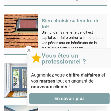
Bien choisir sa fenêtre de
toit
Bien choisir sa fenêtre de toit est
capital pour faire entrer la lumière dans
vos pièces tout en bénéficiant de la
meilleure isolation possible.
✕
Vous êtes un
professionnel ?
La porte-vitrée
Augmentez votre
et
chiffre d'affaires
Avec son allure raffinée, élégante et
vos
tout en gagnant de
marges
brillante, la porte vitrée n'en finit pas de
séduire.
!
nouveaux clients
En savoir plus